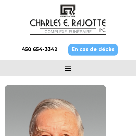
450 654-3342
En cas de décès