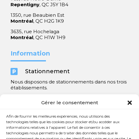
Repentigny
, QC J5Y 1B4
1350, rue Beaubien Est
Montréal
, QC H2G 1K9
3635, rue Hochelaga
Montréal
, QC H1W 1H9
Information

Stationnement
Nous disposons de stationnements dans nos trois
établissements.
Y compris un très spacieux à Repentigny.
Gérer le consentement
Contact
Afin de fournir les meilleures expériences, nous utilisons des
technologies telles que les cookies pour stocker et/ou accéder aux
informations relatives à l'appareil. Le fait de consentir à ces

450 654-3342
technologies nous permettra de traiter des données telles que le
comportement de navigation ou des identifiants uniques sur ce site. Le