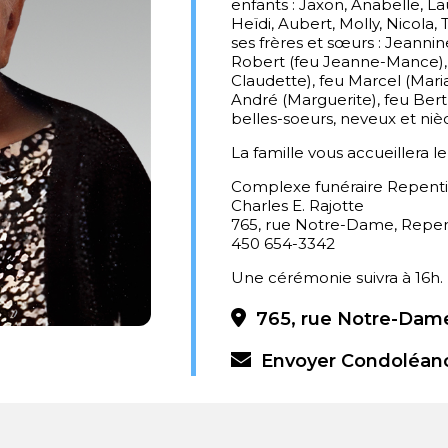
enfants : Jaxon, Anabelle, La
Heïdi, Aubert, Molly, Nicola,
ses frères et sœurs : Jeannin
Robert (feu Jeanne-Mance),
Claudette), feu Marcel (Maria)
André (Marguerite), feu Bert
belles-soeurs, neveux et nièc
La famille vous accueillera l
Complexe funéraire Repent
Charles E. Rajotte
765, rue Notre-Dame, Repe
450 654-3342
Une cérémonie suivra à 16h.
765, rue Notre-Dame
Envoyer Condoléan