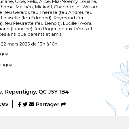
uriane, Cloé, Félix, Alice, Mia-Noémy, Louane,
 Thoma, Mathéo, Mickaël, Charlotte, et William,
e (feu Gérard), feu Thérèse (feu André), feu
 Louiselle (feu Edmond), Raymond (feu
, feu Fleurette (feu Benoit), Lucille (Yvon),
rand (Francine), feu Roger, beaux-frères et
es ainsi que parents et amis.
e 22 mars 2025 de 13h à 16h.
igny
ntigny
, Repentigny, QC J5Y 1B4
ces
Partager