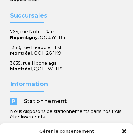
Succursales
765, rue Notre-Dame
Repentigny
, QC J5Y 1B4
1350, rue Beaubien Est
Montréal
, QC H2G 1K9
3635, rue Hochelaga
Montréal
, QC H1W 1H9
Information

Stationnement
Nous disposons de stationnements dans nos trois
établissements.
Y compris un très spacieux à Repentigny.
Gérer le consentement