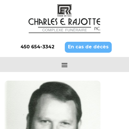
450 654-3342
En cas de décès