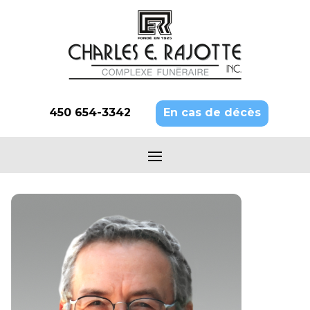
450 654-3342
En cas de décès