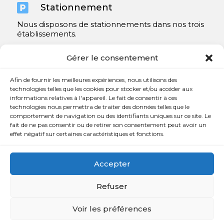

Stationnement
Nous disposons de stationnements dans nos trois
établissements.
Y compris un très spacieux à Repentigny.
Gérer le consentement
Contact
Afin de fournir les meilleures expériences, nous utilisons des
technologies telles que les cookies pour stocker et/ou accéder aux
informations relatives à l'appareil. Le fait de consentir à ces

450 654-3342
technologies nous permettra de traiter des données telles que le
comportement de navigation ou des identifiants uniques sur ce site. Le

info@charlesrajotte.com
fait de ne pas consentir ou de retirer son consentement peut avoir un
effet négatif sur certaines caractéristiques et fonctions.

Siège social à Repentigny
765, rue Notre-Dame
Accepter
Repentigny, QC J5Y 1B4
Refuser
Voir les préférences
Copyright © Charles E. Rajotte complexe funéraire 2024 –