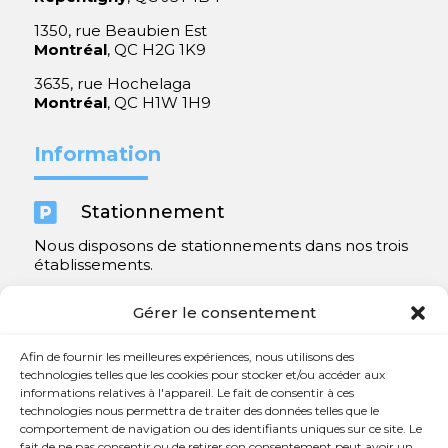
1350, rue Beaubien Est
Montréal
, QC H2G 1K9
3635, rue Hochelaga
Montréal
, QC H1W 1H9
Information

Stationnement
Nous disposons de stationnements dans nos trois
établissements.
Y compris un très spacieux à Repentigny.
Gérer le consentement
Contact
Afin de fournir les meilleures expériences, nous utilisons des
technologies telles que les cookies pour stocker et/ou accéder aux
informations relatives à l'appareil. Le fait de consentir à ces

450 654-3342
technologies nous permettra de traiter des données telles que le
comportement de navigation ou des identifiants uniques sur ce site. Le

info@charlesrajotte.com
fait de ne pas consentir ou de retirer son consentement peut avoir un