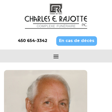
450 654-3342
En cas de décès