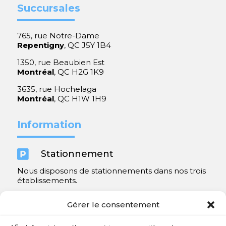
Succursales
765, rue Notre-Dame
Repentigny
, QC J5Y 1B4
1350, rue Beaubien Est
Montréal
, QC H2G 1K9
3635, rue Hochelaga
Montréal
, QC H1W 1H9
Information

Stationnement
Nous disposons de stationnements dans nos trois
établissements.
Y compris un très spacieux à Repentigny.
Gérer le consentement
Contact