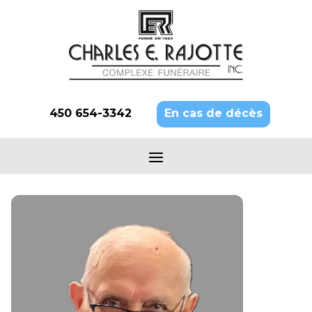
450 654-3342
En cas de décès