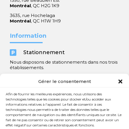
1350, rue Beaubien Est
Montréal
, QC H2G 1K9
3635, rue Hochelaga
Montréal
, QC H1W 1H9
Information

Stationnement
Nous disposons de stationnements dans nos trois
établissements.
Y compris un très spacieux à Repentigny.
Gérer le consentement
Contact
Afin de fournir les meilleures expériences, nous utilisons des
technologies telles que les cookies pour stocker et/ou accéder aux
informations relatives à l'appareil. Le fait de consentir à ces

450 654-3342
technologies nous permettra de traiter des données telles que le
comportement de navigation ou des identifiants uniques sur ce site. Le

info@charlesrajotte.com
fait de ne pas consentir ou de retirer son consentement peut avoir un
effet négatif sur certaines caractéristiques et fonctions.