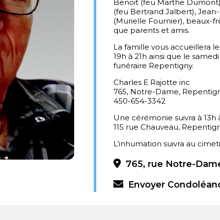
Benoit (feu Marthe Dumont),
(feu Bertrand Jalbert), Jean
(Murielle Fournier), beaux-fr
que parents et amis.
La famille vous accueillera 
19h à 21h ainsi que le same
funéraire Repentigny.
Charles E Rajotte inc
765, Notre-Dame, Repentig
450-654-3342
Une cérémonie suivra à 13h à
115 rue Chauveau, Repentign
L’inhumation suivra au cimet
765, rue Notre-Dame
Envoyer Condoléan