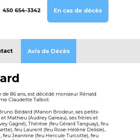
450 654-3342
En cas de décès
tact
Avis de Décès
ard
e de 86 ans, est décédé monsieur Rénald
me Claudette Talbot.
ils Bruno Bédard (Manon Brodeur, ses petits-
 et Mathieu (Audrey Gareau), ses frères et
vey Gagné), Thérèse (feu Gérard Tanguay), feu
ette), feu Laurent (feu Rose-Hélène Delisle),
, feu Jeannine (feu Hercule Turcotte), feu