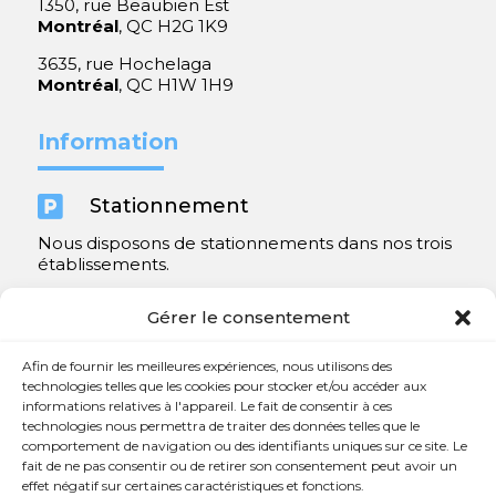
1350, rue Beaubien Est
Montréal
, QC H2G 1K9
3635, rue Hochelaga
Montréal
, QC H1W 1H9
Information

Stationnement
Nous disposons de stationnements dans nos trois
établissements.
Y compris un très spacieux à Repentigny.
Gérer le consentement
Contact
Afin de fournir les meilleures expériences, nous utilisons des
technologies telles que les cookies pour stocker et/ou accéder aux
informations relatives à l'appareil. Le fait de consentir à ces

450 654-3342
technologies nous permettra de traiter des données telles que le
comportement de navigation ou des identifiants uniques sur ce site. Le

info@charlesrajotte.com
fait de ne pas consentir ou de retirer son consentement peut avoir un
effet négatif sur certaines caractéristiques et fonctions.