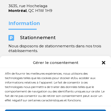
3635, rue Hochelaga
Montréal
, QC H1W 1H9
Information

Stationnement
Nous disposons de stationnements dans nos trois
établissements.
Y compris un très spacieux à Repentigny.
Gérer le consentement
Contact
Afin de fournir les meilleures expériences, nous utilisons des
technologies telles que les cookies pour stocker et/ou accéder aux
informations relatives à l'appareil. Le fait de consentir à ces

450 654-3342
technologies nous permettra de traiter des données telles que le
comportement de navigation ou des identifiants uniques sur ce site. Le

info@charlesrajotte.com
fait de ne pas consentir ou de retirer son consentement peut avoir un
effet négatif sur certaines caractéristiques et fonctions.

Siège social à Repentigny