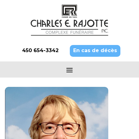
450 654-3342
En cas de décès