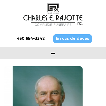
450 654-3342
En cas de décès