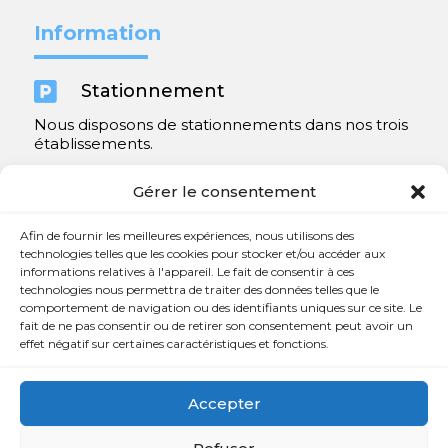
Information

Stationnement
Nous disposons de stationnements dans nos trois
établissements.
Y compris un très spacieux à Repentigny.
Gérer le consentement
Contact
Afin de fournir les meilleures expériences, nous utilisons des
technologies telles que les cookies pour stocker et/ou accéder aux
informations relatives à l'appareil. Le fait de consentir à ces

450 654-3342
technologies nous permettra de traiter des données telles que le
comportement de navigation ou des identifiants uniques sur ce site. Le

info@charlesrajotte.com
fait de ne pas consentir ou de retirer son consentement peut avoir un
effet négatif sur certaines caractéristiques et fonctions.

Siège social à Repentigny
765, rue Notre-Dame
Accepter
Repentigny, QC J5Y 1B4