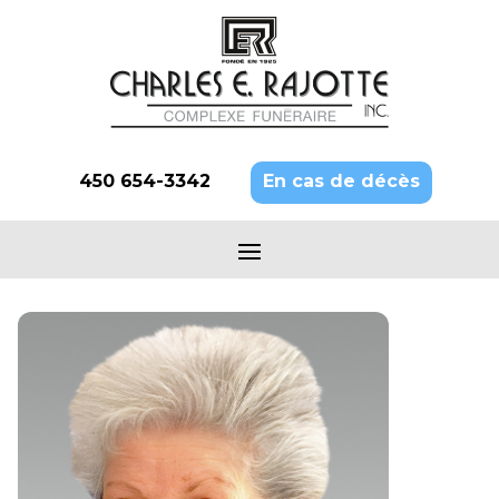
450 654-3342
En cas de décès