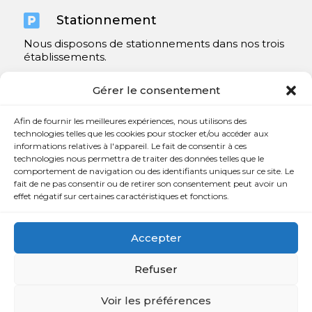

Stationnement
Nous disposons de stationnements dans nos trois
établissements.
Y compris un très spacieux à Repentigny.
Gérer le consentement
Contact
Afin de fournir les meilleures expériences, nous utilisons des
technologies telles que les cookies pour stocker et/ou accéder aux
informations relatives à l'appareil. Le fait de consentir à ces

450 654-3342
technologies nous permettra de traiter des données telles que le
comportement de navigation ou des identifiants uniques sur ce site. Le

info@charlesrajotte.com
fait de ne pas consentir ou de retirer son consentement peut avoir un
effet négatif sur certaines caractéristiques et fonctions.

Siège social à Repentigny
765, rue Notre-Dame
Accepter
Repentigny, QC J5Y 1B4
Refuser
Voir les préférences
Copyright © Charles E. Rajotte complexe funéraire 2024 –