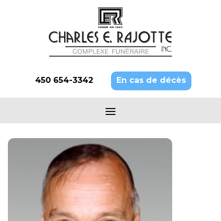
450 654-3342
En cas de décès