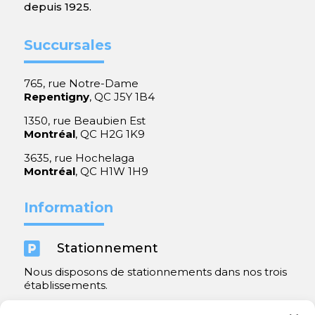
depuis 1925.
Succursales
765, rue Notre-Dame
Repentigny
, QC J5Y 1B4
1350, rue Beaubien Est
Montréal
, QC H2G 1K9
3635, rue Hochelaga
Montréal
, QC H1W 1H9
Information

Stationnement
Nous disposons de stationnements dans nos trois
établissements.
Y compris un très spacieux à Repentigny.