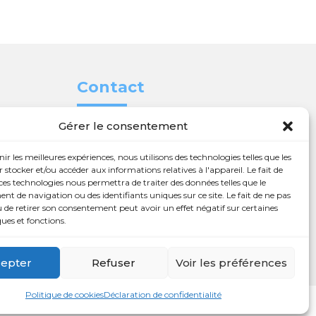
Contact
Gérer le consentement

450 654-3342

info@charlesrajotte.com
nir les meilleures expériences, nous utilisons des technologies telles que les
 nos
 stocker et/ou accéder aux informations relatives à l'appareil. Le fait de

Siège social à
ces technologies nous permettra de traiter des données telles que le
 de navigation ou des identifiants uniques sur ce site. Le fait de ne pas
Repentigny
 de retirer son consentement peut avoir un effet négatif sur certaines
eux à
ques et fonctions.
765, rue Notre-Dame
Repentigny, QC J5Y 1B4
epter
Refuser
Voir les préférences
Politique de cookies
Déclaration de confidentialité
oppé par
Web Eurêka
et
Triaxe