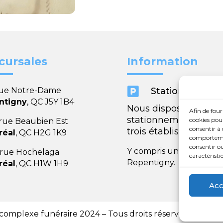
cursales
Information

rue Notre-Dame
Stationnement
ntigny
, QC J5Y 1B4
Nous disposons de
Afin de four
stationnements dans
cookies pour
 rue Beaubien Est
consentir à 
trois établissements.
réal
, QC H2G 1K9
comportement
consentir ou
Y compris un très spaci
 rue Hochelaga
caractéristi
Repentigny.
réal
, QC H1W 1H9
Acc
 complexe funéraire 2024 – Tous droits réservés | Dével