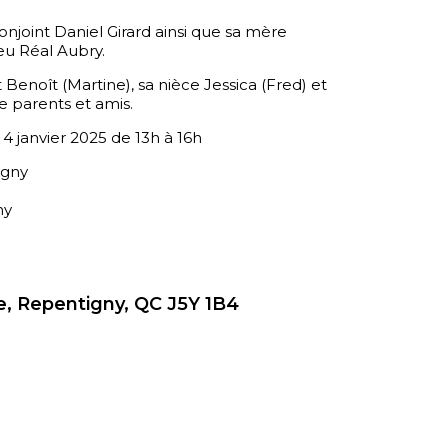
conjoint Daniel Girard ainsi que sa mère
eu Réal Aubry.
et Benoît (Martine), sa nièce Jessica (Fred) et
e parents et amis.
 4 janvier 2025 de 13h à 16h
igny
ny
, Repentigny, QC J5Y 1B4