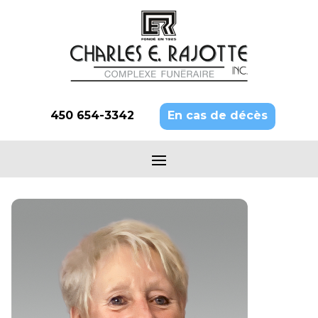
450 654-3342
En cas de décès