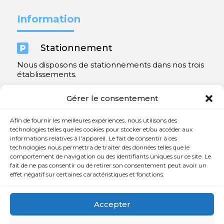
Information

Stationnement
Nous disposons de stationnements dans nos trois
établissements.
Y compris un très spacieux à Repentigny.
Gérer le consentement
Contact
Afin de fournir les meilleures expériences, nous utilisons des
technologies telles que les cookies pour stocker et/ou accéder aux
informations relatives à l'appareil. Le fait de consentir à ces

450 654-3342
technologies nous permettra de traiter des données telles que le
comportement de navigation ou des identifiants uniques sur ce site. Le

info@charlesrajotte.com
fait de ne pas consentir ou de retirer son consentement peut avoir un
effet négatif sur certaines caractéristiques et fonctions.

Siège social à Repentigny
765, rue Notre-Dame
Accepter
Repentigny, QC J5Y 1B4