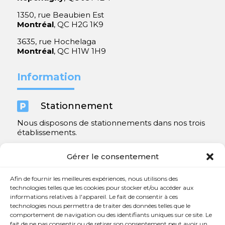
1350, rue Beaubien Est
Montréal
, QC H2G 1K9
3635, rue Hochelaga
Montréal
, QC H1W 1H9
Information

Stationnement
Nous disposons de stationnements dans nos trois
établissements.
Y compris un très spacieux à Repentigny.
Gérer le consentement
Contact
Afin de fournir les meilleures expériences, nous utilisons des
technologies telles que les cookies pour stocker et/ou accéder aux
informations relatives à l'appareil. Le fait de consentir à ces

450 654-3342
technologies nous permettra de traiter des données telles que le
comportement de navigation ou des identifiants uniques sur ce site. Le

info@charlesrajotte.com
fait de ne pas consentir ou de retirer son consentement peut avoir un