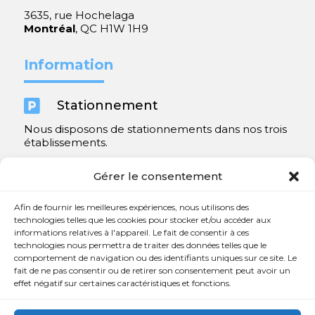
3635, rue Hochelaga
Montréal
, QC H1W 1H9
Information

Stationnement
Nous disposons de stationnements dans nos trois
établissements.
Y compris un très spacieux à Repentigny.
Gérer le consentement
Contact
Afin de fournir les meilleures expériences, nous utilisons des
technologies telles que les cookies pour stocker et/ou accéder aux
informations relatives à l'appareil. Le fait de consentir à ces

450 654-3342
technologies nous permettra de traiter des données telles que le
comportement de navigation ou des identifiants uniques sur ce site. Le

info@charlesrajotte.com
fait de ne pas consentir ou de retirer son consentement peut avoir un
effet négatif sur certaines caractéristiques et fonctions.

Siège social à Repentigny