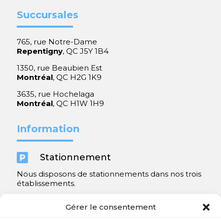
Succursales
765, rue Notre-Dame
Repentigny
, QC J5Y 1B4
1350, rue Beaubien Est
Montréal
, QC H2G 1K9
3635, rue Hochelaga
Montréal
, QC H1W 1H9
Information

Stationnement
Nous disposons de stationnements dans nos trois
établissements.
Y compris un très spacieux à Repentigny.
Gérer le consentement