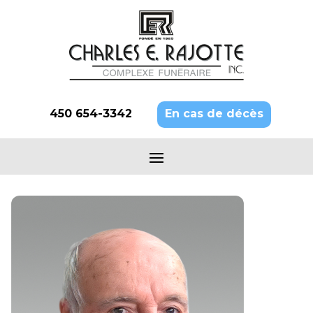
450 654-3342
En cas de décès