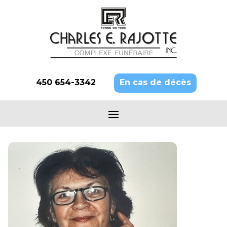
450 654-3342
En cas de décès