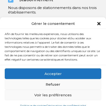
Nous disposons de stationnements dans nos trois
établissements.
Y compris un très spacieux à Repentigny.
Gérer le consentement
Contact
Afin de fournir les meilleures expériences, nous utilisons des
technologies telles que les cookies pour stocker et/ou accéder aux
informations relatives à l'appareil. Le fait de consentir à ces

450 654-3342
technologies nous permettra de traiter des données telles que le
comportement de navigation ou des identifiants uniques sur ce site. Le

info@charlesrajotte.com
fait de ne pas consentir ou de retirer son consentement peut avoir un
effet négatif sur certaines caractéristiques et fonctions.

Siège social à Repentigny
765, rue Notre-Dame
Accepter
Repentigny, QC J5Y 1B4
Refuser
Voir les préférences
Copyright © Charles E. Rajotte complexe funéraire 2024 –
Tous droits réservés | Développé par
Web Eurêka
et
Politique de cookies
Déclaration de confidentialité