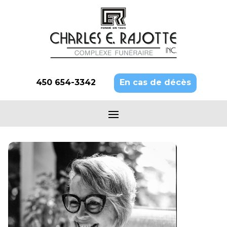
450 654-3342
En cas de décès