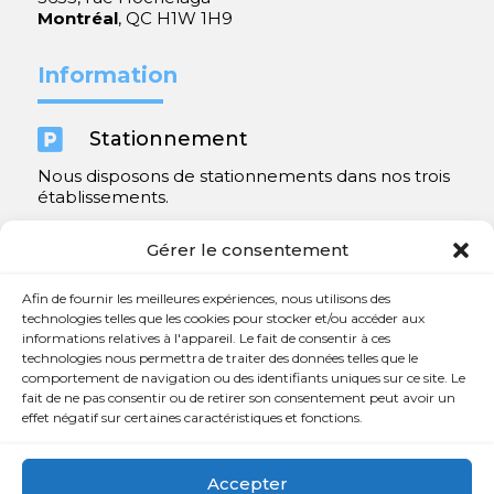
Montréal
, QC H1W 1H9
Information

Stationnement
Nous disposons de stationnements dans nos trois
établissements.
Y compris un très spacieux à Repentigny.
Gérer le consentement
Contact
Afin de fournir les meilleures expériences, nous utilisons des
technologies telles que les cookies pour stocker et/ou accéder aux
informations relatives à l'appareil. Le fait de consentir à ces

450 654-3342
technologies nous permettra de traiter des données telles que le
comportement de navigation ou des identifiants uniques sur ce site. Le

info@charlesrajotte.com
fait de ne pas consentir ou de retirer son consentement peut avoir un
effet négatif sur certaines caractéristiques et fonctions.

Siège social à Repentigny
765, rue Notre-Dame
Accepter