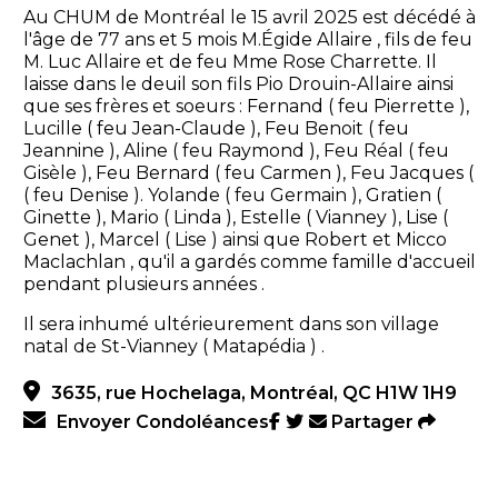
Au CHUM de Montréal le 15 avril 2025 est décédé à
l'âge de 77 ans et 5 mois M.Égide Allaire , fils de feu
M. Luc Allaire et de feu Mme Rose Charrette. Il
laisse dans le deuil son fils Pio Drouin-Allaire ainsi
que ses frères et soeurs : Fernand ( feu Pierrette ),
Lucille ( feu Jean-Claude ), Feu Benoit ( feu
Jeannine ), Aline ( feu Raymond ), Feu Réal ( feu
Gisèle ), Feu Bernard ( feu Carmen ), Feu Jacques (
( feu Denise ). Yolande ( feu Germain ), Gratien (
Ginette ), Mario ( Linda ), Estelle ( Vianney ), Lise (
Genet ), Marcel ( Lise ) ainsi que Robert et Micco
Maclachlan , qu'il a gardés comme famille d'accueil
pendant plusieurs années .
Il sera inhumé ultérieurement dans son village
natal de St-Vianney ( Matapédia ) .
3635, rue Hochelaga, Montréal, QC H1W 1H9
Envoyer Condoléances
Partager