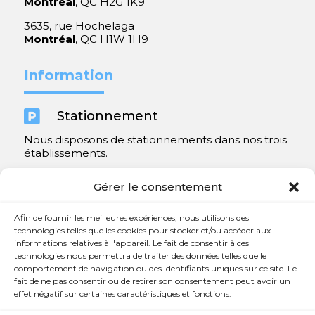
Montréal
, QC H2G 1K9
3635, rue Hochelaga
Montréal
, QC H1W 1H9
Information

Stationnement
Nous disposons de stationnements dans nos trois
établissements.
Y compris un très spacieux à Repentigny.
Gérer le consentement
Contact
Afin de fournir les meilleures expériences, nous utilisons des
technologies telles que les cookies pour stocker et/ou accéder aux
informations relatives à l'appareil. Le fait de consentir à ces

450 654-3342
technologies nous permettra de traiter des données telles que le
comportement de navigation ou des identifiants uniques sur ce site. Le

info@charlesrajotte.com
fait de ne pas consentir ou de retirer son consentement peut avoir un
effet négatif sur certaines caractéristiques et fonctions.

Siège social à Repentigny