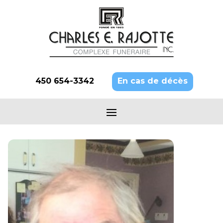
450 654-3342
En cas de décès