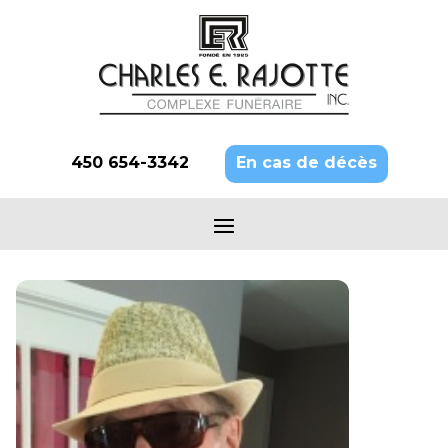
450 654-3342
En cas de décès