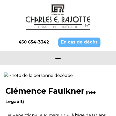
450 654-3342
En cas de décès
Clémence Faulkner
(née
Legault)
De Repentigny, le 14 mars 2018, à l'âge de 83 ans,