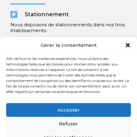

Stationnement
Nous disposons de stationnements dans nos trois
établissements.
Y compris un très spacieux à Repentigny.
Gérer le consentement
Contact
Afin de fournir les meilleures expériences, nous utilisons des
technologies telles que les cookies pour stocker et/ou accéder aux
informations relatives à l'appareil. Le fait de consentir à ces

450 654-3342
technologies nous permettra de traiter des données telles que le
comportement de navigation ou des identifiants uniques sur ce site. Le

info@charlesrajotte.com
fait de ne pas consentir ou de retirer son consentement peut avoir un
effet négatif sur certaines caractéristiques et fonctions.

Siège social à Repentigny
765, rue Notre-Dame
Accepter
Repentigny, QC J5Y 1B4
Refuser